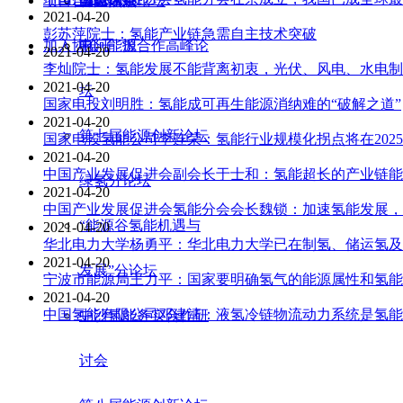
项目合作
国际热点
会员风采
电氢体系论坛
协会动态
2021-04-20
彭苏萍院士：氢能产业链急需自主技术突破
加入协会
中阿能源合作高峰论
电 子 报
2021-04-20
李灿院士：氢能发展不能背离初衷，光伏、风电、水电制
2021-04-20
坛
国家电投刘明胜：氢能成可再生能源消纳难的“破解之道”
2021-04-20
第七届能源创新论坛
国家电投氢能公司李连荣：氢能行业规模化拐点将在202
2021-04-20
中国产业发展促进会副会长于士和：氢能超长的产业链能
绿氢分论坛
2021-04-20
中国产业发展促进会氢能分会会长魏锁：加速氢能发展，
“能源谷氢能机遇与
2021-04-20
华北电力大学杨勇平：华北电力大学已在制氢、储运氢及
2021-04-20
发展”分论坛
宁波市能源局王力平：国家要明确氢气的能源属性和氢能
2021-04-20
中国氢能有限公司邓建清：液氢冷链物流动力系统是氢能
中沙氢能务实合作研
讨会