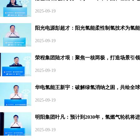
区绿氢生产成本有望与灰氢平价
2025-09-19
阳光电源彭超才：阳光氢能柔性制氢技术为氢能
产业发展注入强大动力
2025-09-19
荣程集团陆才垠：聚焦一核两极，打造场景引领
的氢能发展模式
2025-09-19
华电氢能王新宇：破解绿氢消纳之困，共绘全球
能源自主新图景
2025-09-19
明阳集团叶凡：预计到2030年，氢燃气轮机将进
入规模化应用阶段
2025-09-19