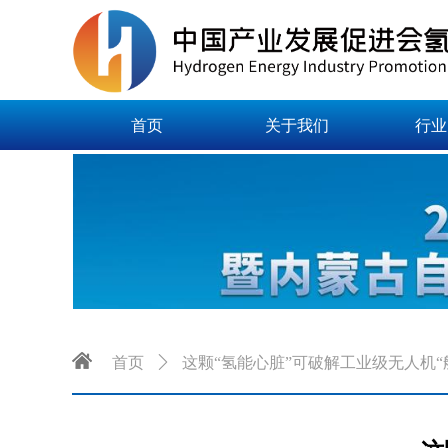
首页
关于我们
行业
首页
ꄲ
这颗“氢能心脏”可破解工业级无人机“