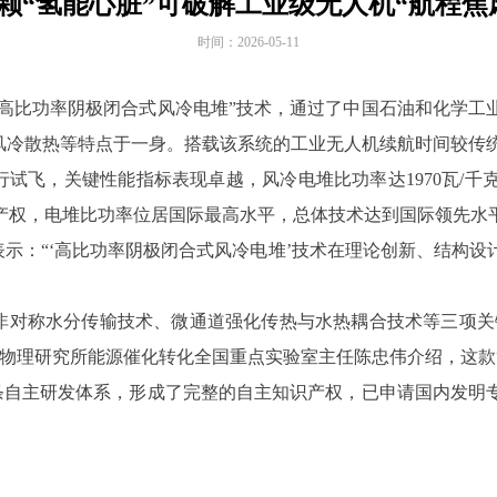
颗“氢能心脏”可破解工业级无人机“航程焦
时间：
2026-05-11
“高比功率阴极闭合式风冷电堆”技术，通过了中国石油和化学
风冷散热等特点于一身。搭载该系统的工业无人机续航时间较传统
飞，关键性能指标表现卓越，风冷电堆比功率达1970瓦/千克
产权，电堆比功率位居国际最高水平，总体技术达到国际领先水
示：“‘高比功率阴极闭合式风冷电堆’技术在理论创新、结构
非对称水分传输技术、微通道强化传热与水热耦合技术等三项关键
物理研究所能源催化转化全国重点实验室主任陈忠伟介绍，这款
条自主研发体系，形成了完整的自主知识产权，已申请国内发明