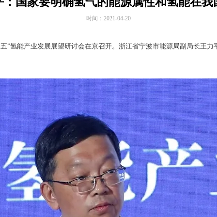
平：国家要明确氢气的能源属性和氢能在我
时间：
2021-04-20
十四五”氢能产业发展展望研讨会在京召开。浙江省宁波市能源局副局长王