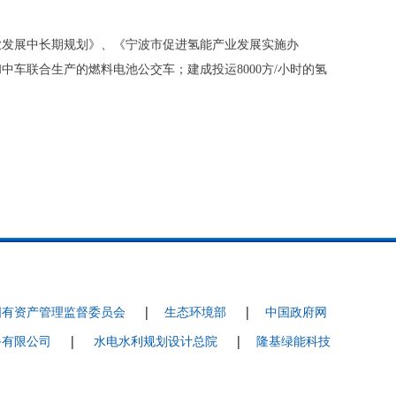
业发展中长期规划》、《宁波市促进氢能产业发展实施办
车联合生产的燃料电池公交车；建成投运8000方/小时的氢
国有资产管理监督委员会
|
生态环境部
|
中国政府网
备有限公司
|
水电水利规划设计总院
|
隆基绿能科技