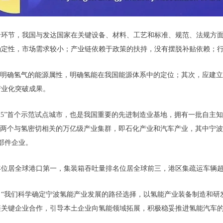
环节，我国与发达国家在关键设备、材料、工艺和标准、规范、法规方面
定性，市场需求较小；产业链依赖于政策的扶持，没有摆脱补贴依赖；行
要明确氢气的能源属性，明确氢能在我国能源体系中的定位；其次，应建
产业化突破成果。
025”首个示范试点城市，也是我国重要的先进制造业基地，拥有一批自主
造两个与氢密切相关的万亿级产业集群，即石化产业和汽车产业，其中宁
零部件企业。
年位居全球港口第一，集装箱吞吐量排名位居全球前三，港区集疏运车辆
“我们科学确定宁波氢能产业发展的路径选择，以氢能产业装备制造和研
链关键企业合作，引导本土企业向氢能领域拓展，积极稳妥推进氢能汽车