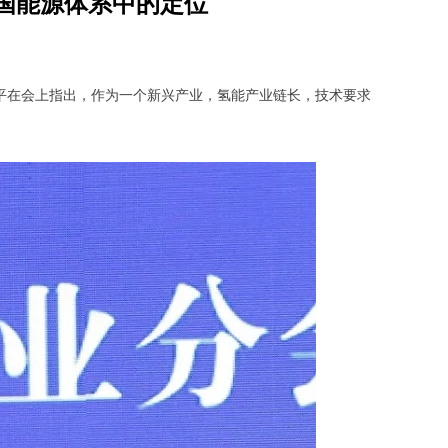
国能源体系中的定位
力平在会上指出，作为一个新兴产业，氢能产业链长，技术要求