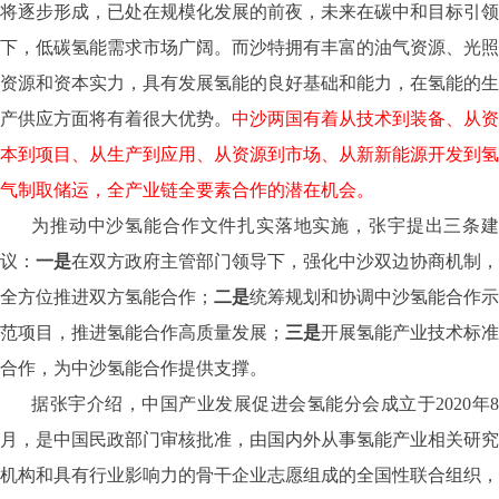
将逐步形成，已处在规模化发展的前夜，未来在碳中和目标引领
下，低碳氢能需求市场广阔。而沙特拥有丰富的油气资源、光照
资源和资本实力，具有发展氢能的良好基础和能力，在氢能的生
产供应方面将有着很大优势。
中沙两国有着从技术到装备、从资
本到项目、从生产到应用、从资源到市场、从新新能源开发到氢
气制取储运，全产业链全要素合作的潜在机会。
为推动中沙氢能合作文件扎实落地实施，张宇提出三条建
议：
一是
在双方政府主管部门领导下，强化中沙双边协商机制，
全方位推进双方氢能合作；
二是
统筹规划和协调中沙氢能合作示
范项目，推进氢能合作高质量发展；
三是
开展氢能产业技术标准
合作，为中沙氢能合作提供支撑。
据张宇介绍，中国产业发展促进会氢能分会成立于2020年8
月，是中国民政部门审核批准，由国内外从事氢能产业相关研究
机构和具有行业影响力的骨干企业志愿组成的全国性联合组织，