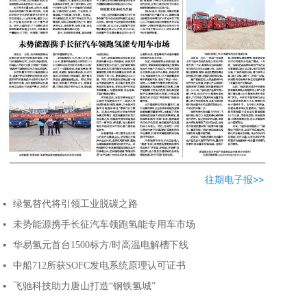
往期电子报>>
绿氢替代将引领工业脱碳之路
넷
未势能源携手长征汽车领跑氢能专用车市场
넷
华易氢元首台1500标方/时高温电解槽下线
넷
中船712所获SOFC发电系统原理认可证书
넷
飞驰科技助力唐山打造“钢铁氢城”
넷