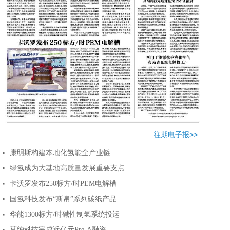
往期电子报>>
康明斯构建本地化氢能全产业链
넷
绿氢成为大基地高质量发展重要支点
넷
卡沃罗发布250标方/时PEM电解槽
넷
国氢科技发布“斯帛”系列碳纸产品
넷
华能1300标方/时碱性制氢系统投运
넷
莒纳科技完成近亿元Pre-A融资