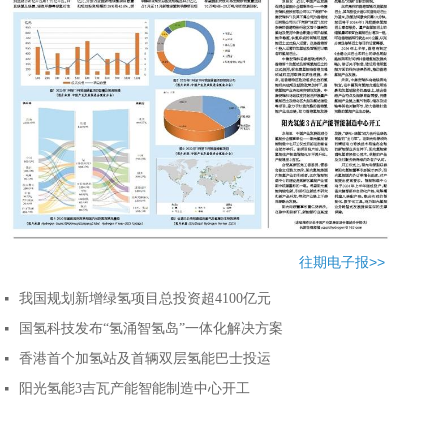
往期电子报>>
我国规划新增绿氢项目总投资超4100亿元
넷
国氢科技发布“氢涌智氢岛”一体化解决方案
넷
香港首个加氢站及首辆双层氢能巴士投运
넷
阳光氢能3吉瓦产能智能制造中心开工
넷