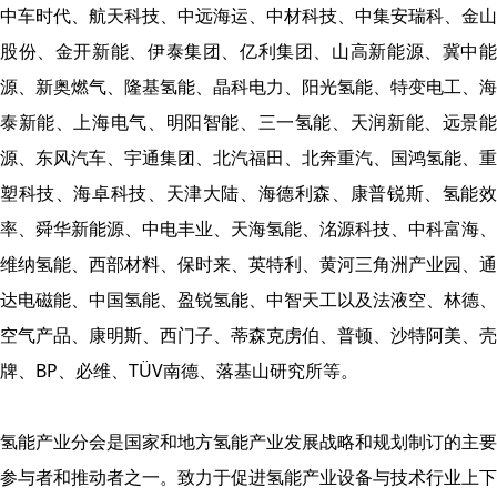
中车时代、航天科技、中远海运、中材科技、中集安瑞科、金山
股份、金开新能、伊泰集团、亿利集团、山高新能源、冀中能
源、新奥燃气、隆基氢能、晶科电力、阳光氢能、特变电工、海
泰新能、上海电气、明阳智能、三一氢能、天润新能、远景能
源、东风汽车、宇通集团、北汽福田、北奔重汽、国鸿氢能、重
塑科技、海卓科技、天津大陆、海德利森、康普锐斯、氢能效
率、舜华新能源、中电丰业、天海氢能、洺源科技、中科富海、
维纳氢能、西部材料、保时来、英特利、黄河三角洲产业园、通
达电磁能、中国氢能、盈锐氢能、中智天工以及法液空、林德、
空气产品、康明斯、西门子、蒂森克虏伯、普顿、沙特阿美、壳
牌、BP、必维、TÜV南德、落基山研究所等。
氢能产业分会是国家和地方氢能产业发展战略和规划制订的主要
参与者和推动者之一。致力于促进氢能产业设备与技术行业上下