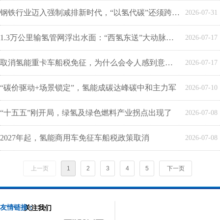
钢铁行业迈入强制减排新时代，“以氢代碳”还须跨过三道坎
2026-07-31
1.3万公里输氢管网浮出水面：“西氢东送”大动脉进入规模化拐点
2026-07-17
取消氢能重卡车船税免征，为什么会令人感到意外？
2026-07-17
“碳价驱动+场景锁定”，氢能成碳达峰碳中和主力军
2026-07-10
“十五五”刚开局，绿氢及绿色燃料产业拐点出现了
2026-07-08
2027年起，氢能商用车免征车船税政策取消
2026-07-08
上一页
1
2
3
4
5
下一页
友情链接：
关注我们